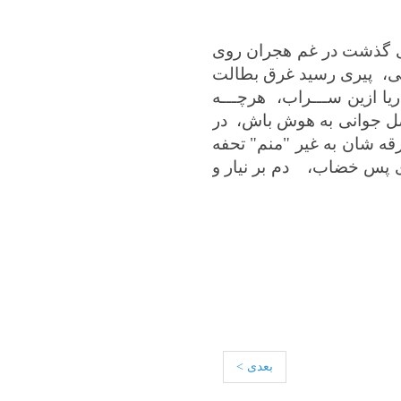
مری گذشت در غم هجران روی
دگی، پیری رسید غرق بطالت
ا ازین ســـراب، هرچـــه
صل جوانی به هوش باش، در
رقه شان به غیر "منم" تحفه
ری پس خضاب، دم بر نیار و
بعدی >