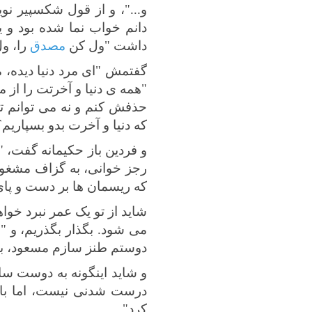
و..."، و از قول شکسپیر نو
دانم خواب نما شده بود و 
داشت "ول کن
مصدق
را، ول
گفتمش "ای مرد دنیا دیده، 
"همه ی دنیا و آخرتت را از م
حذفش کنم و نه می توانم ت
که دنیا و آخرت بدو بسپاریم؟
و فردین باز حکیمانه گفت، "
رجز خوانی، به گزاف مشغول
که ریسمان ها بر دست و پای
شاید از تو یک عمر نبرد خوا
می شود. بگذار بگذریم، و "م
دوستم طنز سازم مسعود، به خ
و شاید اینگونه به دوست سا
درست شدنی نیست، اما با 
کرد".