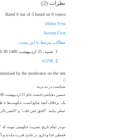
نظرات (
2
)
Rated 0 out of 5 based on 0 voters
Oldest First
Newest First
مطالب مرتبط با این پست
شنبه, 25 ارديبهشت 1400 20:30
#2298
imized by the moderator on the site
سیاست در ده پرده
حسین دهباشی/خشت خام 25 اردیبهشت 1400 @emrouzofarda1
یک: برخلاف آنچه شایع است،‌ حکومت‌ها با ظل
عملی بیابند. "الحق لمن غلب" و "النصر با
دو:در تمام تاریخ بشریت حکومتی نبوده که "ت
قحطی غذا و دارو، در غایتِ قدرت ماندند و اگ