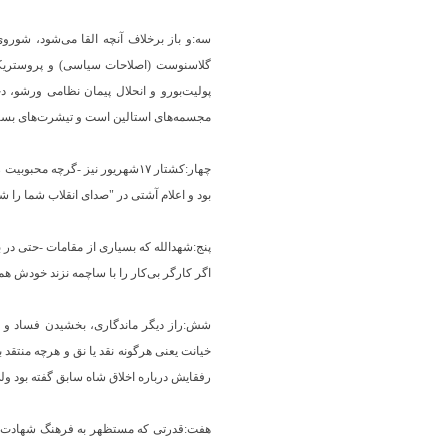
سه:و باز برخلاف آنچه القا می‌شود، شوروی
گلاسنوست (اصلاحات سیاسی) و پروستریکا (
پولیت‌بورو و انحلال پیمان نظامی ورشو، دخل
مجسمه‌های استالین است و تیشرت‌های بسیاری
چهار:کشتار ۱۷شهریور نیز ‐گرچه 
بود و اعلام آشتی در "صدای انقلاب شما را شنی
پنج:شهدالله که بسیاری از مقامات ‐حتی در بدن
اگر کارگر بی‌کار را با ساچمه نزند خودش هم
شش:‏راز دیگر ماندگاری، بخشیدن فساد و ن
خیانت یعنی هرگونه نقد یا نق و هرچه منتقد ب
رفقایش درباره اخلاق شاه سابق گفته بود و
هفت:‏قدرتی که مستظهر به فرهنگ شهادت باشد