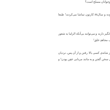
 نوجوانان مسلح است؟
هشت:عبرتی در کار نیست! مثلا بخش اصلی جامعه در انتخابات ر.جمهوری ۱۴۰۰، رای‌اولی‌هایی هستند که در انتخابات۹۲، دوم دبستان بوده و سال۸۸ کارتون تماشا می‌کردند! طبعا
ز دارند و می‌توانند بی‌آنکه الزاما به شعور
، مجاهدِ خلق!
نه‌ی کسی بالا رفتن و از آن پس، نردبان
 سخن گفتن و به مانند مردابی عفِن بودن! و