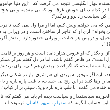
یسنده قهار انگلیسی نتیجه می گرفت که "این دنیا هیاهو
یا در کدام دنیای خویش غرق بود که بی مقدمه و بی هی
 کن سیاست را، برو و درگذر"؛
من که می خواهم ولش کنم، اما او مرا ول نمی کند، تا درب 
ن بخواه"؛ آری او که عاجز از ساختن است، و در ویرانی ید ط
حمل، و در پس هر جنایت و ویرانی حضور دارد و نقش آفری
!!"،
از او بگذر که او عروس هزار داماد است و هر روز بر قامت
 است"، در ظاهر گفتم باشد، اما در دل گفتم هرگز ممکن
 ما بسته است، که اگر قصد بریدنش هم کنی، برای بریدنش
هد، تازه اگر موفق به بریدن آن هم شوی، باز در شکلی دیگری
ا را رها کنید در این رنج بی حساب، با قلب پاره پاره و با
نده می گفت "با قلب پاره پاره و یک سینیِ پر از کباب".
لخورده سیاستمدار و سیاست دیده ام باید می گفتم که، تا
این حساب آنگونه که
سهرابِ سپهر کاشان
فرموده اند "