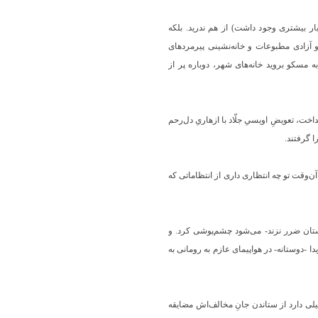
ار بیشتری وجود داشت) از هم ندرید. بلکه
 آزادی مطبوعات و خانه‌نشینی پیرمردهای
به مسکو بروید خانه‌های شهر، دوباره پر از
انداخت، تعویضِ اویسیِ جلّاد با ازهاریِ دل‌رحم
ا گرفتند.
 آن‌وقت تو چه انتظاری داری از انتظاماتی که
ستان ضرر نزند‐ می‌شود چشم‌پوشی کرد. و
ا ‐دوستانه‐ در هواپیمای عازم به رومانی به
یلی دارد از ستاندن جانِ مخالف‌اش مضایقه