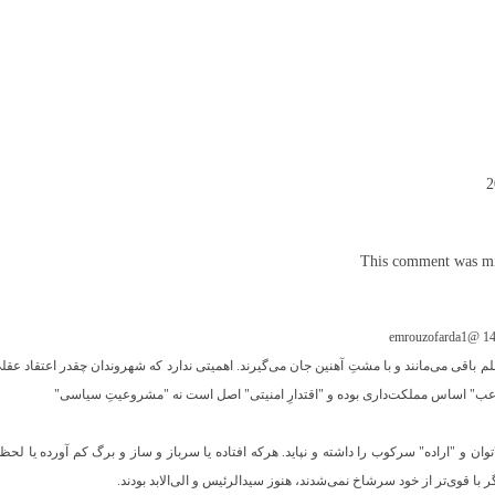
This comment was min
م باقی می‌مانند و با مشتِ آهنین جان می‌گیرند. اهمیتی ندارد که شهروندان چقدر اعتقاد عقل
لرعب" اساس مملکت‌داری بوده و "اقتدارِ امنیتی" اصل است نه "مشروعیتِ سیاسی"
وان و "اراده" سرکوب را داشته و نپاید. هرکه افتاده یا سرباز و ساز و برگ کم آورده یا لحظه
ر با قوی‌تر از خود سرشاخ نمی‌شدند، هنوز سیدالرئیس و الی‌الابد بودند.