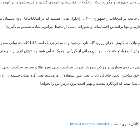
 و بی‌رحم‌ترند. و مگر نه اینکه از آنگولا تا افغانستان، عمده‌ی کشتن و کشته‌شدن‌ها بر عهده
 ندارند و تنها براساس احساسات و تصورات ناشی از محیط پیرامونی‌شان، تصمیم می‌گیرند!
عالمِ واقع، نه کلبه‌ی احزان روزی گلستان می‌شود و نه سحر نزدیک است! اما کلمات، توانی سحرانگی
زیاد و زیادتر کند که با خواندنِ رمانی از گورکی، چریکِ فدایی شود و با تورّق اثری از شریعتی
حرفه‌ی سواری بر مرکبِ چموشِ قدرت. سیاست یعنی تیغ و طلا و تسبیح. سیاست یعنی از شا
ِ خود ساختن، یعنی جاخالی دادن، یعنی هنرِ استفاده از فرصت‌ها یعنی گاه بسان چشمه‌ای زلال
پیدا است که این‌کاره نیست و بهتر است برود درس‌اش را بخواند!
یک کانال خبری نیست.
https://t.me/emrouzofarda1