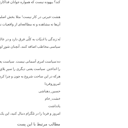
کند؟ بیهوده نیست که همواره جوانان فداکارتر
آن‌ها نه مشاهده و نه مطالعه‌ای از واقعیات
نُه:زندگی با ادبیّات به کلّی فرق دارد و در 
سیاسی مخاطب اضافه کنند، آنچنان شورِ او را 
ده:سیاست امری آسمانی نیست. سیاست یعنی 
را انداختن. سیاست یعنی دیگری را سپرِ بلای
هرکه در این ساحت شروع به چون و چرا کرد، 
امروزوفردا
حسین_دهباشی
خشت_خام
یادداشت
امروز و فردا را در تلگرام دنبال کنید، این 
مطالب مرتبط با این پست