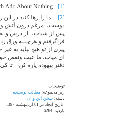
- Much Ado About Nothing
[1]
[2]
- ما را رها کنید در این
دوست، مرغم درون آتش و ماه
پس از شباب، از درس و بحث
فراگرفتم و هرچـــه ورق ز
پیری از تو هیچ نیاید به غی
ای میاب، ما عیب ونقص خویش
دفتر بیهوده پاره کن، تا کی
توضیحات
زیر مجموعه:
مطالب نویسنده
دسته:
سخن این و آن
تاریخ ایجاد در 01 ارديبهشت 1397
بازدید: 6264