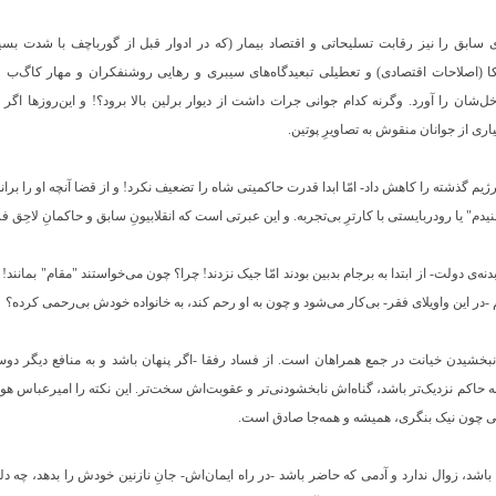
 سابق را نیز رقابت تسلیحاتی و اقتصاد بیمار (که در ادوار قبل از گورباچف با شدت بسی
اصلاحات اقتصادی) و تعطیلی تبعیدگاه‌های سیبری و رهایی روشنفکران و مهار کا‌گ‌ب و
‌شان را آورد. وگرنه کدام جوانی جرات داشت از دیوار برلین بالا برود؟! و این‌روزها اگر 
 از جوانان منقوش به تصاویرِ پوتین.
محبوبیت رژیم گذشته را کاهش داد‐ امّا ابدا قدرت حاکمیتی شاه را تضعیف نکرد! و از قضا آنچه او را بر
دم" یا رودربایستی با کارترِ بی‌تجربه. و این عبرتی است که انقلابیونِ سابق و حاکمانِ لاحِق فر
ه‌ی دولت‐ از ابتدا به برجام بدبین بودند امّا جیک نزدند! چرا؟ چون می‌خواستند "مقام" بمانند!
 ‐در این واویلای فقر‐ بی‌کار می‌شود و چون به او رحم کند، به خانواده خودش بی‌رحمی کرده؟
بخشیدن خیانت در جمع همراهان است. از فساد رفقا ‐اگر پنهان باشد و به منافع دیگر دو
ه حاکم نزدیک‌تر باشد، گناه‌اش نابخشودنی‌تر و عقوبت‌اش سخت‌تر. این نکته را امیرعباس هوید
لی چون نیک بنگری، همیشه و همه‌جا صادق است.
، زوال ندارد و آدمی که حاضر باشد ‐در راه ایمان‌اش‐ جانِ نازنین خودش را بدهد، چه دل