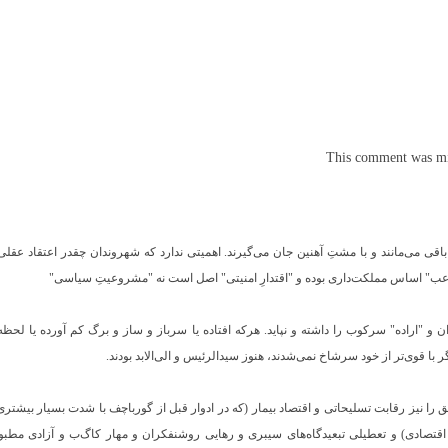
This comment was min
اقی می‌مانند و با مشتِ آهنین جان می‌گیرند. اهمیتی ندارد که شهروندان چقدر اعتقاد عقلی
لرعب" اساس مملکت‌داری بوده و "اقتدارِ امنیتی" اصل است نه "مشروعیتِ سیاسی"
 و "اراده" سرکوب را داشته و نپاید. هرکه افتاده یا سرباز و ساز و برگ کم آورده یا لحظه
ر با قوی‌تر از خود سرشاخ نمی‌شدند، هنوز سیدالرئیس و الی‌الابد بودند.
ق را نیز رقابت تسلیحاتی و اقتصاد بیمار (که در ادوار قبل از گورباچف با شدت بسیار بیشتر
تصادی) و تعطیلی تبعیدگاه‌های سیبری و رهایی روشنفکران و مهار کا‌گ‌ب و آزادی مطبوع