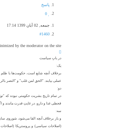
پاسخ
0
جمعه, 02 آبان 1399 17:14
#1460
imized by the moderator on the site
در بابِ سیاست
یک:
برخلاف آنچه شایع است،‌ حکومت‌ها با ظلم ب
عملی بیابند. "الحق لمن غلب" و "النصر با
دو:
در تمام تاریخ بشریت حکومتی نبوده که "توان
قحطی غذا و دارو، در غایتِ قدرت ماندند و اگ
سه:
و باز برخلاف آنچه القا می‌شود، شوروی ساب
(اصلاحات سیاسی) و پروستریکا (اصلاحات اق