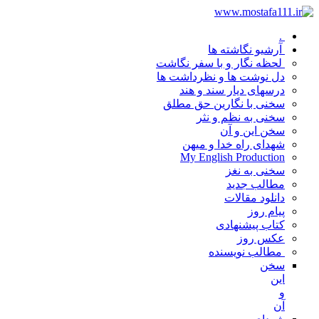
.
آرشیو نگاشته ها
لحظه نگار و با سفر نگاشت
دل نوشت ها و نظرداشت ها
درسهای دیار سند و هند
سخنی با نگارین حق مطلق
سخنی به نظم و نثر
سخن این و آن
شهدای راه خدا و میهن
My English Production
سخنی به نغز
مطالب جدید
دانلود مقالات
پیام روز
کتاب پیشنهادی
عکس روز
مطالب نویسنده
سخن
این
و
آن