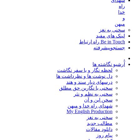
شهدای
راه
خدا
و
میهن
سخنی به نغز
لینک های مفید
Be in Touch راه ارتباط
جستجوپیشرفته
.
آرشیو نگاشته ها
لحظه نگار و با سفر نگاشت
دل نوشت ها و نظرداشت ها
درسهای دیار سند و هند
سخنی با نگارین حق مطلق
سخنی به نظم و نثر
سخن این و آن
شهدای راه خدا و میهن
My English Production
سخنی به نغز
مطالب جدید
دانلود مقالات
پیام روز