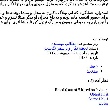
ترغیب و متقاعد خواهد کرد، که به منزل جدیدی برای طرح افکار و یاد
امیدوارم همانگونه که این وبلاگ تاکنون به محل و منشا نوشته ها و 
برای حضور اندیشه هایم بوده و به داغ هجران او دیگر مبتلا نشوم و ع
را نیز برایم به محیطی میمون و مبارک تبدیل کن تا منشا اثری برای خو
توضیحات
زیر مجموعه:
مطالب نویسنده
دسته:
لحظه نگار و یا سفر نگاشت
تاریخ ایجاد در 30 ارديبهشت 1395
بازدید: 6187
< قبلی
بعدی >
نظرات (
2
)
Rated 0 out of 5 based on 0 voters
Oldest First
Newest First
سایت