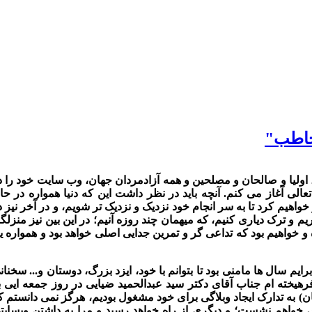
خاطب"
اء، اولیا و صالحان و مصلحین و همه آزادمردان جهان، وب سایت خود را د
ی آغاز می کنم. آنچه باید در نظر داشت این که دنیا همواره در حا
هیم کرد تا به سر انجام خود نزدیک و نزدیک تر شویم، و در آخر نیز د
م و ترک دیاری کنیم، که میهمان چند روزه آنیم؛ در این بین نیز منزلگا
 خواهیم بود که تداعی گر و تمرین جدایی اصلی خواهد بود و همواره یا
برایم سال ها مامنی بود تا بتوانم با خود، ایزد بزرگ، دوستان و... سخنان
فرهیخته ام جناب آقای دکتر سید عبدالحمید ضیایی
در روز جمعه ایی ب
ان) به تدارک ایجاد وبلاگی برای خود مشغول بودیم، هرگز نمی دانستم ک
انش خواهم نشست؛ و
دیگری از راه خواهد رسید و مرا به داشتن وبسایت