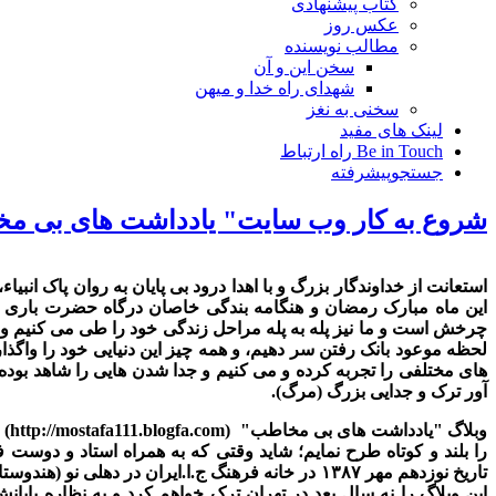
کتاب پیشنهادی
عکس روز
مطالب نویسنده
سخن این و آن
شهدای راه خدا و میهن
سخنی به نغز
لینک های مفید
Be in Touch راه ارتباط
جستجوپیشرفته
شروع به کار وب سایت" یادداشت های بی م
استعانت از خداوندگار بزرگ و با اهدا درود بی پایان به روان پاک انبی
این ماه مبارک رمضان و هنگامه بندگی خاصان درگاه حضرت باری تعال
چرخش است و ما نیز پله به پله مراحل زندگی خود را طی می کنیم و خوا
لحظه موعود بانک رفتن سر دهیم، و همه چیز این دنیایی خود را واگذاری
های مختلفی را تجربه کرده و می کنیم و جدا شدن هایی را شاهد بوده و
آور ترک و جدایی بزرگ (مرگ).
وبلاگ
"
یادداشت های بی مخاطب
"
(
http://mostafa111.blogfa.com
)
را بلند و کوتاه طرح نمایم؛ شاید وقتی که به همراه استاد و دوست 
تاریخ نوزدهم مهر
۱۳۸۷
در خانه فرهنگ ج.ا.ایران در دهلی نو (هندوست
این وبلاگ را نه سال بعد در تهران ترک خواهم کرد و به نظاره پای