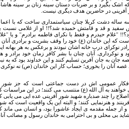
که اشک بگیرد و بر ضربات دستان سینه زنان بر سینه هاشا
ور آفرینی در حاضرین هدف دیگری نیست.
سه ساله دشت کربلا چنان سیاستمداری ساخت که با اعما
رش سفید و قد و قامتش خمیده شد؟!! او از غلامی نسبت ب
د؟!! "غلام حیدرم و فقط با نکرای فاطمه برادرم" و یا "غلا
است که این خاندان (ع) خود را وقف بشریت و برادری آنان ب
رادر نوکرای درب خانه اشان نبودند و برعکس به هر بهانه ای
د و نوکرداری. آنان چنان با بشر کافر زمان خود برادر و ه
ه جان به جان آفرین تسلیم کنند و این خداوند بود که به نب
ید غصه آنان را بخوری؛ حساب کار این خاندان (ص) نه نوکری 
ه افکار عمومی اش در دست جماعتی است که جز شور 
 خواهند به آل الله (ع) منتسب می کنند؛ در این مراسمات ک
اح را چند صدباره شهید شور آفرینی عده ایی می یابی ک
ینند و هنرنمایی کنند؛ و البته این یک واقعیت است که شور
و از جمله مقدمه ی ایجاد عاشورا بود، و انسان می ماند ک
 شاید بی محلی و بی احترامی به خاندان رسول و مصائب آنا