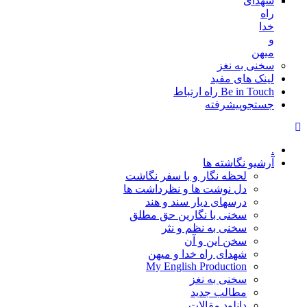
شهدای
راه
خدا
و
میهن
سخنی به نغز
لینک های مفید
Be in Touch راه ارتباط
جستجوپیشرفته
.
آرشیو نگاشته ها
لحظه نگار و با سفر نگاشت
دل نوشت ها و نظرداشت ها
درسهای دیار سند و هند
سخنی با نگارین حق مطلق
سخنی به نظم و نثر
سخن این و آن
شهدای راه خدا و میهن
My English Production
سخنی به نغز
مطالب جدید
دانلود مقالات