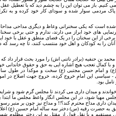
ی کنیم. باز می توان این را به چشم دید که با تعطیل عقل 
اک مردمی سوار شده و سودای کار خود کرده و به تکرا
 شده است که یکی سخنرانی وعاظ و دیگری مداحی مداحا
نمایی های خود ابراز می دارند، ندارم و حتی برخی سخنا
 برخی از این سخنان را در یک فضای منطق و عقل با خود ای
نان را به کودکان و اهل خود منتسب کنند، تا چه رسد که د
 بن حنفیه (برادر ناتنی اش) را مورد بحث قرار داد که ب
و با کمال تعجب هیچ اشاره ایی به حق و حقوق خاندانی خو
 (ع) و امام حسن مجتبی (ع) سخت و موکدا در طول سا
 - سیاسی این امامِ خروج کرده، خروج جهت اصلاح در امو
تامل بود.
خواندند و میدان داری می کردند تا مجلس گرم شود و شرای
س مهیا شود، در این مجلس انگار واعظ مجلس ما ابتدا ب
ان داری مداح محترم کند؟!! و مداح نیز چون بر منبر رسو
به حضرت رقیه (س) دختر سه ساله امام حسین (ع) اعلا
ی مستقیم و با نقل قول از مقتل به این دختر مظلوم شهی