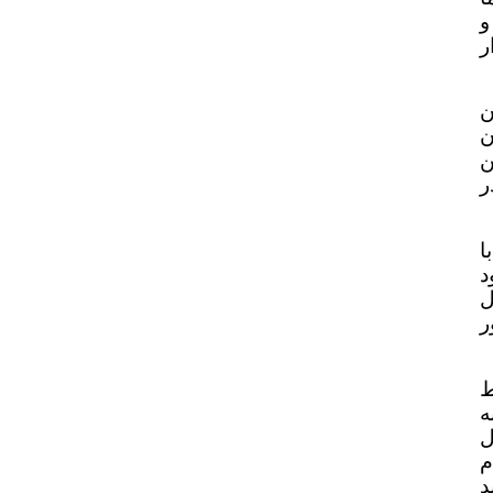
و
ر
ن
ن
ن
ر
ا
د
ل
ر
ط
ه
ل
م
د