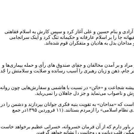
و آزادی و بنام حسین و علی آغاز کرد و سپس کارش به اسلام فقاهتی
هانه جا را بر اسلام عارفانه و حکیمانه تنگ کرد و اینک سرانجامی
مداحان بدل به هادیان و متفکران قوم شده‌اند.
 مراد و بر آمدن مخالفان و جفای صندوق های رأی و حمله بیماری‌ها و
 جام، ذهن و زبان رهبری را آسیب رسانده و صلابت و سلامتش را جّدا
ربیشه شجاعت و «خائن» در نسبت با هاشمی و سفارش‌هایی چون روانه
 ناصواب می‌نماید و جز دل جاهلان را نمی‌رباید.
 که «مداحان» به تقویت بنیه فکری جوانان بپردازند و دشمن را در
جنگ روانی شکست دهند و نگذارند که «باور به اسلام و باور به کار امدی نظام اسلامی» را ازمردم بستانند. (۱۱ فروردین ۱۳۹۵در جمع
 بار باور دارم که از آن فرمان خسروانه، خسرانی عظیم برخواهد خاست 
ین قلب دیانت و روحانیت را نشانه خواهد گرفت.