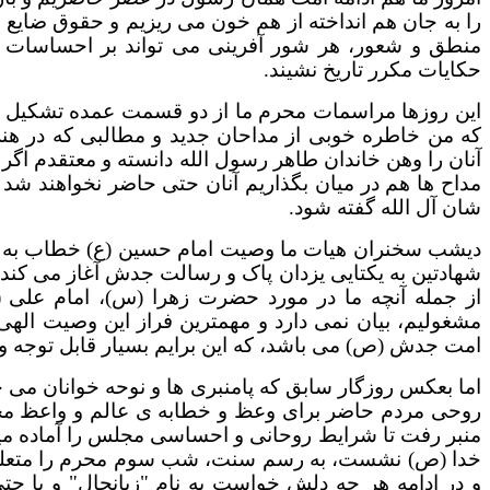
را به جان هم انداخته از هم خون می ریزیم و حقوق ضایع م
منطق و شعور، هر شور آفرینی می تواند بر احساسات پ
حکایات مکرر تاریخ نشیند.
این روزها مراسمات محرم ما از دو قسمت عمده تشکیل
که من خاطره خوبی از مداحان جدید و مطالبی که در هنر
آنان را وهن خاندان طاهر رسول الله دانسته و معتقدم اگر
مداح ها هم در میان بگذاریم آنان حتی حاضر نخواهند شد آ
شان آل الله گفته شود.
دیشب سخنران هیات ما وصیت امام حسین (ع) خطاب به محمد
شهادتین به یکتایی یزدان پاک و رسالت جدش آغاز می کند 
از جمله آنچه ما در مورد حضرت زهرا (س)، امام علی
مشغولیم، بیان نمی دارد و مهمترین فراز این وصیت الهی
امت جدش (ص) می باشد، که این برایم بسیار قابل توجه و 
اما بعکس روزگار سابق که پامنبری ها و نوحه خوانان می 
روحی مردم حاضر برای وعظ و خطابه ی عالم و واعظ مجل
منبر رفت تا شرایط روحانی و احساسی مجلس را آماده مید
خدا (ص) نشست، به رسم سنت، شب سوم محرم را متعلق 
و در ادامه هر چه دلش خواست به نام "زبانحال" و یا حت