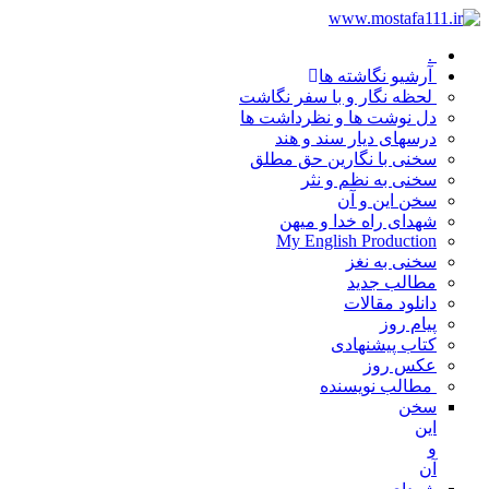
.
آرشیو نگاشته ها
لحظه نگار و با سفر نگاشت
دل نوشت ها و نظرداشت ها
درسهای دیار سند و هند
سخنی با نگارین حق مطلق
سخنی به نظم و نثر
سخن این و آن
شهدای راه خدا و میهن
My English Production
سخنی به نغز
مطالب جدید
دانلود مقالات
پیام روز
کتاب پیشنهادی
عکس روز
مطالب نویسنده
سخن
این
و
آن