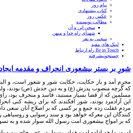
پیام روز
کتاب پیشنهادی
عکس روز
مطالب نویسنده
سخن این و آن
شهدای راه خدا و میهن
سخنی به نغز
لینک های مفید
Be in Touch راه ارتباط
جستجوپیشرفته
شورِ بر بستر بیشعوری انحراف و مقدمه ایجاد
محرم آمد و باز حکایت، حکایت شور و شعور است، و البته
که گرچه منصوب پدرش (ع) و به دین جدش (ص) بودند، ولی
مسلمین که از قضا بسیار مستبد، فاسد و منحرف بود، رای 
این آزادمرد بودند، شور افکندند که برای ریشه کنی ان
مردم غفلت زده جمع و بر کسی که بر اصلاح آنان سعی داشت، 
کنندگان این معرکه خواهد بود و سند رسوایی و روسیاهی را
که بر امواج بیشعوری امت رسول الله سوار شده و به تسو
امروز ما هم ادامه امت همان رسول در عصر حاضریم و با