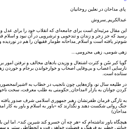
️ پای مداحان در نعلین روحانیان
عبدالکریم_سروش
این مقال مرثیه‌ای است برای جامعه‌ای که انقلاب خود را برای عدل 
رسید که جز زجر و زندان و تندخویی و ترشرویی در آن نبود و اسلام فقی
شوم‌تر یافته است و اسلام_مداحانه طومار فقیهان را هم در نوردیده و 
زهی شومی، زهی محرومی…
گویا کبر سّن و کثرت اشتغال و وزیدن بادهای مخالف و نرفتن امور بر
نارسایی اعصاب و بی‌وفایی اصحاب و خوارخواندن برجام و خوردن زهر
ستانده است.
در طلیعه سال نو، واژه‌هایی چون نانجیب در خطاب به #شیرانمحصو
کردن جوانان به بازار #مداحان_حکومتی به طلب معرفت، سخت ناخوش و
به تازگی فرمان ظفرنشان رهبر جمهوری اسلامی شرف صدور یافته است
مداحان)
هیچگاه باور نداشته‌ام که «هر چه آن خسرو کند شیرین کند». اما این
خیانتی خطیر به فرهنگ و فضیلت خواهد رفت و انحطاطی ستبر و سهمگ