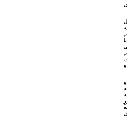
ن
ل
ه
م
ا
ی
م
ی
و
و
ه
ه
ِ
ه
ن