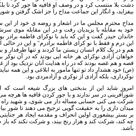
دشت بلا منتسب کرد و در وصف او قافیه ها جور کرد تا بل
بیفزاید، و انگار این جماعت مداح را جز اشک گرفتن و ش
مداح محترم مجلس ما در اشعار و روضه ی خود از این 
خود به مقابله با یزیدیان رفت و در این مقابله موی س
خاندان حیدر گفت و این که باید با نوکرای فاطمه برادر بو
این درم و فقط با نو کرای فاطمه برادرم" و این در حالی 
هم و در یک کلام انسان زیستن ما کردند و تنها طرفدار و ب
خواهان آزادی نوکرای هر خانه ایی بودند که در آن نوکر بو
قصه و هم غصه بودند که در راه هدایت آنان نزدیک بود از غص
(ص) خود هشدار داد تو تنها مامور به ابلاغی و این همه نبا
نوکرداری، بلکه آزادی از نوکری و آزادمردی بود.
امروز شاید این از بدبختی های بزرگ شیعه است ک
شورآفرینی در سر ندارند و با جور کردن قافیه ها هرچه می
شرکت می کنی حسابی مساله دار می شوی، و شهید راه اصل
میدان داری را به حقیقت گویی ترجیح می دهند تا شور بیافر
بر بستر بیشعوری اولین انحراف و مقدمه ایجاد هر جنایتی 
چه کند، شرکت کند و هزار رنج بیند، و شرکت نکند که باز
باشد.