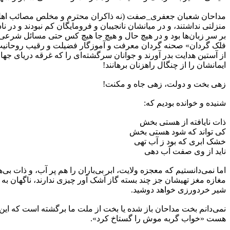
مداحان شعبان جعفری_صفت (نه ذاکران محترم و مخلص مصائب اهل 
منزلتی نداشتند، و در میانشان نانجیبان و فرومایگان کم نبودند و در نا
بر سر زبان‌ها بود و در هیچ حال و هیچ جا هیچ کس حتی مسائل شرعی سا
فلک گردان» صحنه گردان معرفت و آموزگار فضیلت و رقیب روحانیت شد
از آستین هدایت بدر آورند و جوانان سرگشته‌ای را که غرقه دریای جه
ایمانشان را از چنگال راهزنان برهانند!
زهی بخت و دولت، زهی جاه و مکنت!
شنیده و خوانده بودیم که:
ذات نایافته از هستی بخش
کی تواند که شود هستی بخش
خشک ابری که بود ز آب تهی
ناید از وی صفت آب دهی
اما نمی‌دانستیم که معجزه ولایت، ابر بی‌باران را هم پر آب، و ذات بی
مغازه مغز تهیشان جز چند بسته گاز آشک آور چیزی ندارند، ناگهان به
شیر خردورزی خواهد دوشید.
نمی‌دانم بخت مداحان باز شده یا بخت از ملت ما برگشته است که این
هست «خواب گربه موش را گستاخ کرد».