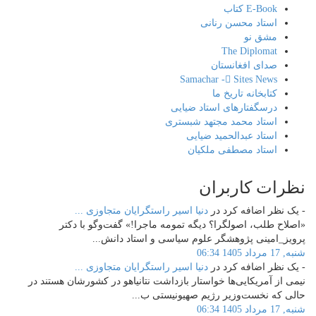
E-Book کتاب
استاد محسن رنانی
مشق نو
The Diplomat
صدای افغانستان
Samachar - ُSites News
کتابخانه تاریخ ما
درسگفتارهای استاد ضیایی
استاد محمد مجتهد شبستری
استاد عبدالحمید ضیایی
استاد مصطفی ملکیان
نظرات
کاربران
- یک نظر اضافه کرد در
دنیا اسیر راستگرایان متجاوزی‌ ...
«اصلاح طلب، اصولگرا؟ دیگه تمومه ماجرا!» گفت‌وگو با دکتر
پرویز_امینی پژوهشگر علوم سیاسی و استاد دانش...
شنبه, 17 مرداد 1405 06:34
- یک نظر اضافه کرد در
دنیا اسیر راستگرایان متجاوزی‌ ...
نیمی از آمریکایی‌ها خواستار بازداشت نتانیاهو در کشورشان هستند ️در
حالی که نخست‌وزیر رژیم صهیونیستی ب...
شنبه, 17 مرداد 1405 06:34