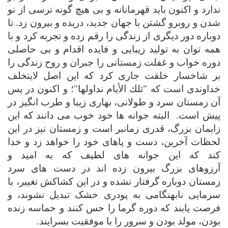
ندارد و اکنون باید قهرمانانه و بی هیچ گونه ترسی از نو
شدن و روبرو گشتن با جهان جدید، دریده و
بیرون
زد. تا
دوباره دور دیگری از زندگی را رقم زده
و
تجربه کرد و با
همه توان به تولید زیبایی و فایده
اقدام و بی حاصلی
دوره خواب و
غفلت زمستانی را جبران
و
روح زندگی را
بر شاخسار خلقت
جاری کرد که این اصل لایتخلف
خداوندی است که "تلك الأيام نداولها"؛ و اکنون در پس
آن زمستان سرد و طولانی، بهاری زیبا و طرب انگیز در
پیش است.
البته
جوانه ها
خود خوب می دانند که این
زایمان بزرگ، قدری زمانبر است
و زمستان نیز
در این
لحظات آخرین، دست و پاهای خود را خواهد زد و خدا
کند
که این جوانه های لطیف که به امید
و
آرزوهای
بزرگ
بیرون زده اند
در دست های سرد
زمستان
دوباره گرفتار نشده و در این کشاکش تغییر، با
سرمایی نابهنگامی به پودری خشک تبدیل نشوند، و
فرصت یابند که
دوره گرما را حس کنند و حماسه زنده
بودن، مولد بودن و سرور را با موفقیت بسرایند.