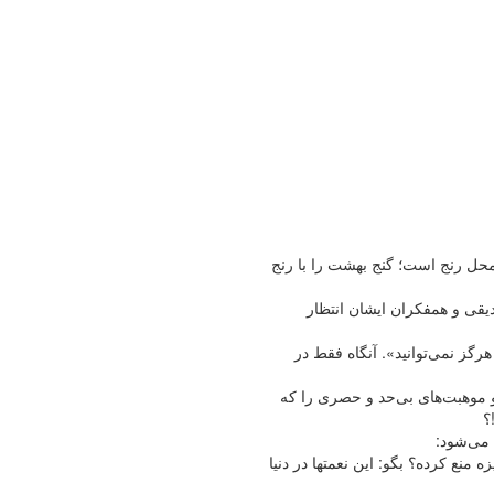
 محل رنج است؛ گنج بهشت را با رنج
یقی و همفکران ایشان انتظار
ا بشمارید، هرگز نمى‌توانید». آنگاه فقط در
و موهبت‌های بی‌حد و حصری را که
؟
 منع کرده؟ بگو: این نعمتها در دنیا