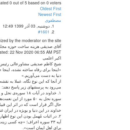
ated 0 out of 5 based on 0 voters
Oldest First
Newest First
مصطفوی
دوشنبه, 03 آذر 1399 12:49
#1601
zed by the moderator on the site
آقای صدیقی هزینه ساخت حوزه مجلل
sted: 22 Nov 2020 06:55 AM PST
اکبر اعلمی
شیخ کاظم صدیقی مشاورعالی رئیس ق
«اینجا برای رفاه ساخته نشده، اینجا 
دنیا به دست می‌آوریم.»
از آنجا که این نوع نگاه، عملا به ن
می‌رود به پرسشهای زیر پاسخ دهند:
سوره نحل به ۵۰ مورد از این نعمت‌ها اشاره کرده است‌.
حال اگر قرار است که در اثر این قبی
خداوند در این دنیا و بویژه در ایر
۲. در اثبات مُهمل بودن این نوع اظهارات که مصداق صدر آیه ۳۳ سوره اعراف است به ذکر سه آیه شریفه زیر اکتفا می‌شود:
آیه ۳۳ سوره اعراف؛ «چه کسی زین
برای اهل ایمان است».