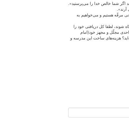
انی مرفّه هستیم و می‌خواهیم به
اه شوند، لطفا کل دریافتی خود را
و آخرین فیش حقوقی‌تان را نیز منتشر و ضمنا توضیح دهید که چرا شما نیز مانند بقیه، حوزه علمیه ۴طبقه ۳۲واحدی مجلّل و مجهز خود(امام
‌اید؟ هزینه‌های ساخت این مدرسه و