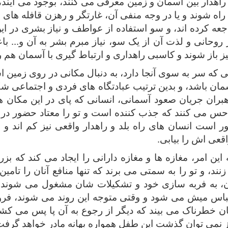
راهدار بین آسمان و زمین معرفی می کنند، بوجود می آیند، 
 راه شوند و یا در وجه منفی آن، غارتگر و رهزن قافله های
اجعه کرده اند، و سو استفاده از عواطف و نیاز بشری در این
وحانی و لذت آن از یک سو، نیاز مبرم بشر به آن و... 
باز شوند و کاسبی راهداری و ارتباط گیری با آسمان هم رو
 که سر به سوی آنجا دارد، به دنبال مکانی در روی زمین ا
مان باشد، و بدین ترتیب عبادتگاه های فردی و اجتماعی ش
بران جریان صعود آسمانی، انسانی که پای در این مکان ها 
حس می کنند که جذب کننده است و تو را معتاد حضور در آ
 است انسان های راه بلد و راهدار واقعی نیز کم اند و
اقعی اش را بیابی.
ین امر، مغازه ها و مغازه دارانی را ایجاد می کند که بزرگ
زنند، و تو را به سمتی می برند که تنها منافع آنان را تام
، به فربه سازی خود و تشکیلات شان مشغول می شوند. ا
باس میش می شود و وقتی متوجه این روند می شوند، فرو 
نان خطرناک می بیند که دیگر از رجوع به آن پا پس می کشد
نیاز نمی توان گذشت این طفل همواره بهانه مادر خواهد گرفت