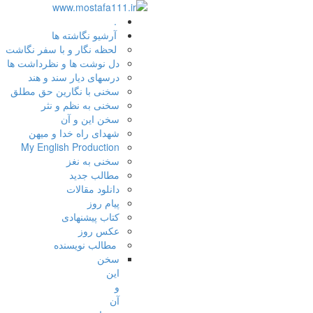
.
آرشیو نگاشته ها
لحظه نگار و با سفر نگاشت
دل نوشت ها و نظرداشت ها
درسهای دیار سند و هند
سخنی با نگارین حق مطلق
سخنی به نظم و نثر
سخن این و آن
شهدای راه خدا و میهن
My English Production
سخنی به نغز
مطالب جدید
دانلود مقالات
پیام روز
کتاب پیشنهادی
عکس روز
مطالب نویسنده
سخن
این
و
آن