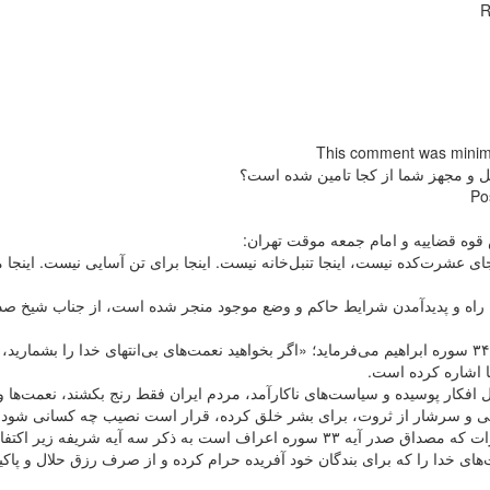
R
This comment was minimi
 و مجهز شما از کجا تامین شده است؟
Po
وه قضاییه و امام جمعه موقت تهران:
جای عشرت‌کده نیست، اینجا تنبل‌خانه نیست. اینجا برای تن آسایی نیست. اینجا
قشه راه و پدیدآمدن شرایط حاکم و وضع موجود منجر شده است، از جناب شیخ صد
۱. خداوند در آیات ۱۸ سوره‌ى نحل و ۳۴ سوره ابراهیم می‌فرماید؛ «اگر بخواهید نعمت‌هاى بی‌انتهای خدا ر
ل افکار پوسیده و سیاست‌های ناکارآمد، مردم ایران فقط رنج بکشند، نعمت‌ها 
ان غنی و سرشار از ثروت، برای بشر خلق کرده، قرار است نصیب چه کسانی شود!
ت‌های خدا را که برای بندگان خود آفریده حرام کرده و از صرف رزق حلال و پاکیزه