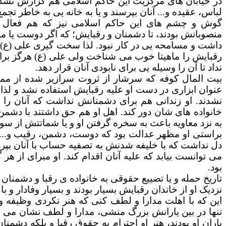
در خیابان های مرکزیت این حاکم اسلامی هم گزارش نشده 
لباس، عقیده و... آنان بپرسند و یا به خانه یی به خاطر تجم
گوش و چشم های این حاکم اسلامی نیز که هم فعال
منصوبانش بودند، تا دشمنان و رقبایش؛ که اگر دوست یا م
داشت و مسامحه یی در کار نبود. لذا سخت گیری
علی (ع) 
رقبایش را ماهیتا خوب می شناخت ولی علی (ع) هرگز ب
نداد تا آن را وسیله یی برای نابودی آنان قرار دهد.
بیت المال کوفه
که سرشار از ثروت سرازیر شده از مما
عنوان ابزاری در دست
او علیه
رقبایش استفاده نشد و لذا
نشدند. او زندانی هم برای دشمنانش نداشت که آنان را
خانواده های شان دور کند. اهل او هم حق داشتند با دشمن ت
به نزد معاویه باعث به سخره گرفتن او و یا شماتتش از سو
براستی او مظهر عدالت بود که دوست، دشمن، رقیب و... در 
دل نداشت که با خلیفه شدنش به تصفیه حساب با آنان بپردا
می توانست بیابد که علیه
آنان اقدام کند. او مبرای از ه
بود.
تاریخ حمله و یا تضییع حقوقی به خانواده ی رقبا و دشمن
نزدیک او از خاندان رقبایش بسیار بودند و بسیار وفادار و ب
این که با اهلت مدارا و لطف کنی که هنر نکردی وظیفه وج
تنها در بین یارانش بزرگ منشی، مدارا و لطف نشان می داد
یاران او یودند، هنر او احترام به حقوق رقبا و بلکه دشمن