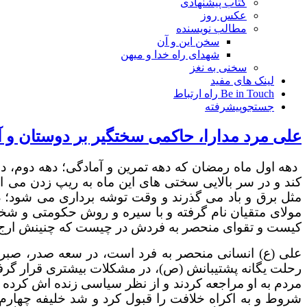
کتاب پیشنهادی
عکس روز
مطالب نویسنده
سخن این و آن
شهدای راه خدا و میهن
سخنی به نغز
لینک های مفید
Be in Touch راه ارتباط
جستجوپیشرفته
علی مرد مدارا، حاکمی سختگیر بر دوستان و آس
دهه اول ماه رمضان که دهه تمرین و آمادگی؛ دهه دوم
کند و در سر بالایی سختی های این ماه به ریپ زدن می اف
مثل برق و باد می گذرند و وقت توشه برداری می شود؛
مولای متقیان نام گرفته و با سیره و روش حکومتی و ش
کیست و تقوای منحصر به فردش
در چیست که چنینش ارج می
علی (ع) انسانی منحصر به فرد
است، در سعه صدر، صبر و 
رحلت یگانه پشتیبانش (ص)، در مشکلات بیشتری قرار گرفت
مردم به او مراجعه کردند و از نظر سیاسی زنده اش کرده 
شروط و به اکراه خلافت را قبول کرد و شد خلیفه چهارم 