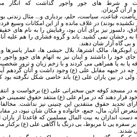
ت و شرط های جور واجور گذاشت که انگار م
از آن گریزان.
اضت، قناعت، سیاست، حلم، بردباری و... مثال زندنی بود
کشیده بودند) در غلاف مانده و از این امکانات وسیع فرد
دق، دلسوز نیز برای آنان بود، رقبایش را به نام های خفی
ه رخشان نمی کشید. باند و گروه فشاری را هم علیه آنا
و بی گاه آزار شان دهند.
 ابوبکرها، مالک اشترها، بلال حبشی ها، عمار
یاسرها
و.
جای خود را داشتند و
اینان نیز به اتهام های جوو واجور
ب
ه
پا به پا همراهی می کردند و با زخم زبان و ترور شخصی
 چه در جبهه
مقابل علی
(ع) وجود داشت و آنان گردهم آی
ولی در بین یاران علی
(ع) باند خاصی شکل نگرفته بود ک
که در مسجد کوفه حین سخنرانی علی (ع) برخواست و
انتقا
ود قرار دهند که در مرام علی (ع) منتقد حقوق تضمینی خو
ای تحدید حقوق منتقدین این چنینی نیز نداشت. مخالفا
عرض آنان، مال، جمع، خانواده و مکان شان نبود، در مقاب
 دست اندازان به بیت المال مسلمین که قاعدتا از یاران ا
ر سفره یی نا مربوط، بی درنگ با آگاهی علی (ع)
برکنار م
ی شدند.