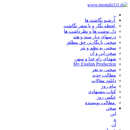
.
آرشیو نگاشته ها
لحظه نگار و با سفر نگاشت
دل نوشت ها و نظرداشت ها
درسهای دیار سند و هند
سخنی با نگارین حق مطلق
سخنی به نظم و نثر
سخن این و آن
شهدای راه خدا و میهن
My English Production
سخنی به نغز
مطالب جدید
دانلود مقالات
پیام روز
کتاب پیشنهادی
عکس روز
مطالب نویسنده
سخن
این
و
آن