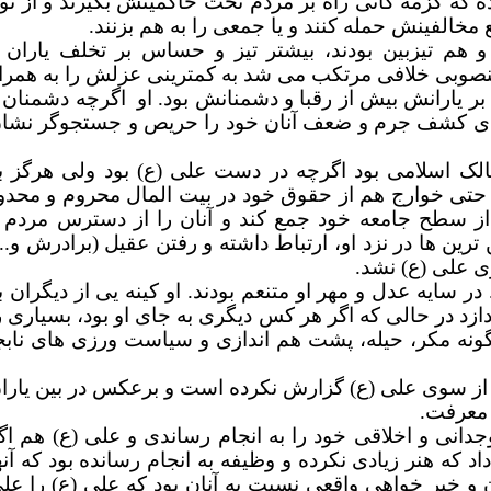
که گزمه گانی راه بر مردم تحت حاکمیتش بگیرند و از نو
ع مخالفینش حمله کنند و یا جمعی را به هم بزنند.
و هم تیزبین بودند، بیشتر تیز و حساس بر تخلف یاران 
نصوبی
خلافی مرتکب می شد به کمترینی عزلش را به همرا
بر یارانش بیش از رقبا و دشمنانش بود. او
اگرچه دشمنان 
رای کشف جرم
و ضعف آنان
خود را حریص و جستجوگر نشا
لک اسلامی بود اگرچه در دست علی (ع) بود ولی هرگز ب
 حتی خوارج هم از حقوق خود در بیت المال محروم و محدو
 از سطح جامعه خود جمع کند و آنان را از دسترس مردم 
رین ها در نزد او، ارتباط داشته و رفتن عقیل (برادرش و...
ی علی (ع) نشد.
سایه عدل و مهر او متنعم بودند. او کینه یی از دیگران ب
زد در حالی که اگر هر کس دیگری به جای او بود، بسیاری ر
ر گونه مکر، حیله، پشت هم اندازی و سیاست ورزی های نابج
ان از سوی علی (ع) گزارش نکرده است و برعکس در بین یارا
ا معرفت.
دانی و اخلاقی خود را به انجام رساندی و علی (ع) هم اگ
 که هنر زیادی نکرده و وظیفه به انجام رسانده بود که آنه
ان و خیر خواهی واقعی نسبت به آنان
بود که علی (ع) را عل