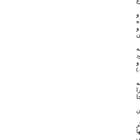
ع
و
ه
و
ن
ه
د
و
)
ه
ا
ا
ن
ر
ا
ی