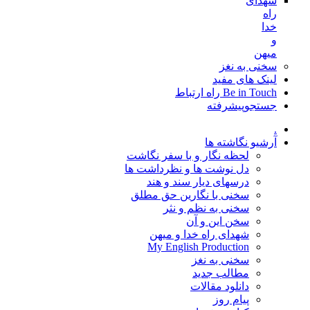
شهدای
راه
خدا
و
میهن
سخنی به نغز
لینک های مفید
Be in Touch راه ارتباط
جستجوپیشرفته
.
آرشیو نگاشته ها
لحظه نگار و با سفر نگاشت
دل نوشت ها و نظرداشت ها
درسهای دیار سند و هند
سخنی با نگارین حق مطلق
سخنی به نظم و نثر
سخن این و آن
شهدای راه خدا و میهن
My English Production
سخنی به نغز
مطالب جدید
دانلود مقالات
پیام روز