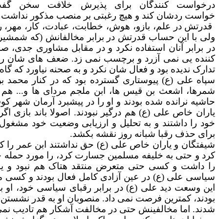
درخواست کنندگان برای پذیرش خلافت سخن گف
خواست
ردشان
کند
و هیچ رغبتی بر منصب مذکور نداشت و 
قدرتش در علم، بازو، هوش، خطابت، عبادت، کار، مهر، ری
ولی با این حساب قدرتش در برابر مخالفانش (که شمشیر ن
در برابر آنان استفاده نکرد و در مقابل مشاوری جدی، صا
کننده یی نمی آزرد و برچسب نمی زد. ضعف های شان را ب
تدارک ندیده بود
و فعال شان نکرد و به صحنه نیاورد که گاه 
سپاه علی (ع) پیوستاری
گسترده بود
که در کنار محمد بن
شمرها، اشعث بن قیس ها، ابن ملجم مردای ها و...
هم 
حاشیه نرانده شده بودند و او را در
پیشبرد آرمان شهر کوف
یاران خاص علی (ع) هم درگیر نبودند. اصولا باند بازی اگر
خود را داشتند و به تحلیل و ارزیابی وضعیت خود مشغول 
برای حذف رقبا شبانه روز نقشه بکشد.
شیفتگان و یاران خاص علی (ع) حق نداشتند ابن عمر را 
کرد و حتی به
خلیفه مسلمین
جسارت کرد، را مورد حمله خ
را داشت و کسی حتی متعرض منتقد هتاک هم نبود و یار
سیاسی علی (ع) در عین آزادی کامل فعال بودند و کسی مت
این وسعت دید علی (ع) در
برابر رقبای سیاسی خود، او به
بودند، کمترین فرصت نمی داد. منصوبان او به قدر نشستن ب
شدند.
اما مخالفینش حتی در مخالفت آشکار هم تادیب نم