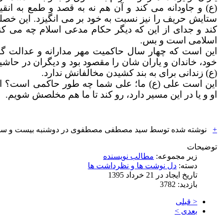
(ع) و جاودانه می کند و آن هم نه به قصد و طمع به ان
ستایش حریف را نیز نسبت به
خود بر می انگیزد. این خصل
کند و جدای از این که دیگر حکام مدعی اسلام چه می کن
اسلامی است و بس.
این است که چهار سال حاکمیت مهر مدارانه و عدالت گست
خود، خاندان
و یاران شان را مقصود بود و دیگران در حاشی
(ع) زندانی برای به بند کشیدن مخالفانش ندارد.
این است علی (ع) ما؛ علی شما چه طور حاکمی است؟ اگر 
او
و یا در این مسیر دارد، رو کند تا ما هم مخلصش شویم.
+
نوشته شده توسط سید مصطفی مصطفوی در
دوشنبه بیست و سوم تی
توضیحات
زیر مجموعه:
مطالب نویسنده
دسته:
دل نوشت ها و نظرداشت ها
تاریخ ایجاد در 21 خرداد 1395
بازدید: 3782
< قبلی
بعدی >