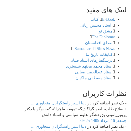
لینک
های مفید
E-Book کتاب
استاد محسن رنانی
مشق نو
The Diplomat
صدای افغانستان
Samachar - ُSites News
کتابخانه تاریخ ما
درسگفتارهای استاد ضیایی
استاد محمد مجتهد شبستری
استاد عبدالحمید ضیایی
استاد مصطفی ملکیان
نظرات
کاربران
- یک نظر اضافه کرد در
دنیا اسیر راستگرایان متجاوزی‌ ...
«اصلاح طلب، اصولگرا؟ دیگه تمومه ماجرا!» گفت‌وگو با دکتر
پرویز_امینی پژوهشگر علوم سیاسی و استاد دانش...
جمعه, 16 مرداد 1405 09:25
- یک نظر اضافه کرد در
دنیا اسیر راستگرایان متجاوزی‌ ...