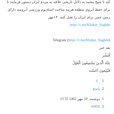
کند تا شیخ محمد به دلائل تاریخی علاقه به مردم ایران دستور فرمایند تا
برای حفظ آبروی منطقه هزینه ساخت استادیوم ورزشی آبرومند دارای
زمین چمن برای ایران را تقبل کنند. ۱۴مهر
https://t.me/Khabar_Naghde
Telegram (
https://t.me/Khabar_Naghde
)
نقد خبر
فَّبَشِّر
عِبٌاد اَلّّذينَ يَسَْتمِعُونَ الْقَوُلْ
فَيَّتبُِعونَ اَحْسّّنه
0
پاسخ
دوشنبه, 10 مهر 1402 13:55
#4856