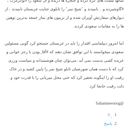
سالها مشت های گره کرده و حنجره ها دریده و آل سعود را #نوکرغرب ،
#گاوشیرده و... نامیدند و "شیخ نمر" را تابلوی جنایت عربستان نامیدند ، از
دیوارهای سفارتش آویزان شده و از تریبون های نماز جمعه بدترین توهین
ها را به مقامات سعودی کردند.
اما امروز دیپلماسی اقتدار را باید در عربستان جستجو کرد گویی مسئولین
سعودی میخواستند با این توافق نشان دهند که #آقا_بودن با رجز خوانی و
عربده کشی بدست نمی آید ،می‌توان چنان هوشمندانه و سیاست ورزی
کرد که با دست همان شورشیان تابلو شیخ نمر را پایین کشید و در خاک
رقیب او را اینگونه تحقیر کرد که حتی محل میزبانی را با قدرت خود و
ذلت رقیب جابجا کرد.
@Sahamnewsorg
0
پاسخ