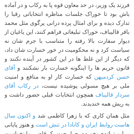
فرزند یک وزیر، در حد معاون قوه پا به رکاب و در آماده
باش بود تا خوراک جلسات مناظره انتخاباتی رقبا را
تدارک دیده و برای امثال پرده درانی پرگوی مثل محمد
باقر قالیباف، خوراک تبلیغاتی فراهم کنند، این یاغیان از
دیوار سفارت بالا رفته را متناسب با جرم شان نه
سیاست کرد و نه محکومیت در خور خسارت شان داد،
که دیگر از این غلط ها در این کشور در آینده نکنند و
قانون حریم ها را اینگونه خسارت بار نشکنند و
آقای
حسن کردمیهن
که خسارت کار او به منافع و امنیت
ملی بر هیچ مسولی پوشیده نیست،
در رکاب آقای
سردار قالیباف
همچون انتخابات قبلی حضور داشت و
به ریش همه خندیدند.
مثل همان کاری که با زهرا کاظمی شد
و اکنون سال
هاست روابط ایران و کانادا در تنش است
و هنوز پایانی
بر این تراژدی نخورده، چرا، چون یک قاضی ما نخواست