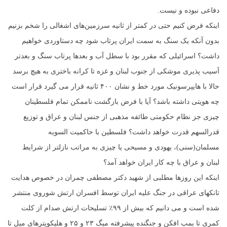
دفاعی نبوده و نیست.
اینکه فرض کنیم حتی در کمتر از ثانیه سرزمین‌های اشغالی را شخم بزنیم
بدون آنکه یک سنگ به سمت ایران پرتاب شود چه دستاوردی خواهیم
داشت؟ اسرائیلی که مقرر بود با سطل آب و بعدها پرتاب سنگ و بعدتر
آسیب پذیری موشکی از جنوب لبنان و غزه تا کرانه باختری به هیچ برسد
حالا با هایپرسونیک مورد خط و نشان ۴۰۰ ثانیه قرار می گیرد قرار است
چه هویتی داشته باشد؟ آیا با فرض بازگشت ناممکن تمام فلسطینان
چیزی جز نظام حکومتی طائفه مذهبی از جنس لبنان و عراق و توزیع
قدرالسهم قدرت خواهد داشت؟ فلسطین با حاکمیت السویه
مسلمان(سنی)، یهودی و مسیحی یا چیزی به مراتب نازلتر از شرایط
لبنان و عراق با چه کار ایران خواهد آمد؟
اینکه این روزها مطلبی از شهید دکتر مصطفی چمران در خصوص هدایت
تانکهای عراقی در جنگ علیه ایران توسط افسران ارتش شوروی منتشر
شده است و می دانیم که بیش از ۹۹٪ تسلیحات ارتش صدام از کلت
کمری تا بمب افکن و جنگنده پیشرفته میگ ۲۳ و ۲۵ و هلیکوپترهای میل تا