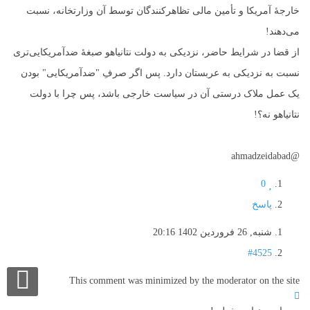
خارجۀ آمریکا و تأمین مالی تظاهرکنندگان توسط آن وزارتخانه، نسبت
می‌دهند!
از قضا در شرایط حاضر، نزدیکی به دولت نتانیاهو صبغۀ ضدآمریکایی‌تری
نسبت به نزدیکی به عربستان دارد. پس اگر صرفِ "ضدآمریکایی" بودن
یک عمل ملاک درستی آن در سیاست خارجی باشد، پس چرا با دولت
نتانیاهو نه؟!
@ahmadzeidabad
0
پاسخ
شنبه, 26 فروردين 1402 20:16
#4525
This comment was minimized by the moderator on the site