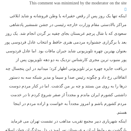
This comment was minimized by the moderator on the site
اینکه تنها یک روز پس از رقص حقیرانه یا وطن فروشانه و شاید ابلاغی
مراکز بالادستی مقام وزارت خارجه رئیسی در جشن شمشیر پادشاهی
سعودی که با شال پرچم عربستان بجای چفیه بر گردن انجام شد. یک روز
بعد با برگزاری جشنواره مردمی هنری حافظ و انتخاب عادل فردوسی پور
بعنوان بهترین چهره تلویزیونی شاید جبران مافات بود. اما عادل فردوسی
پور منبوب ترین مجری کارشناس نزدیک به دو دهه تلویزیون پس از
دریافت جایزه چهره برتر تلویزیونی اظهار کرد؛ میدانید در این پنجسال چه
اتفاقاتی رخ داد و چگونه رئیس صدا و سیما و مدیر شبکه سه به دستور
درها را به روی من بستند و چه بر من گذشت. اما در کنار مردم دوست
داشتنی کشورم ایران ماندم و مجدداً از صفر شروع کردم تا در خدمت
مردم کشورم باشم و امروز مجدداً به خواست و اراده مردم در اینجا
هستم.
اینکه شهریاری دبیر مجمع تقریب مذاهب در نشست تهران می فرماید
بازگشت به روابط ایران و عربستان نور امید در دل بیدادگران جهان اسلام