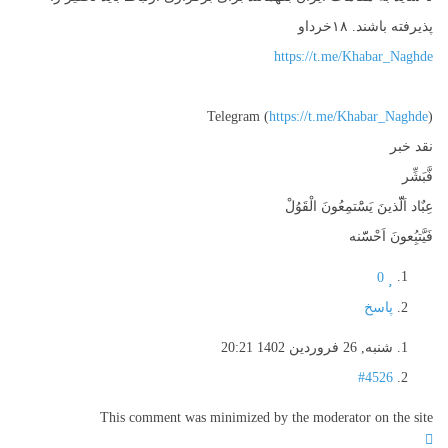
پذیرفته باشند. ۱۸خرداو
https://t.me/Khabar_Naghde
Telegram (
https://t.me/Khabar_Naghde
)
نقد خبر
فَّبَشِّر
عِبٌاد اَلّّذينَ يَسَْتمِعُونَ الْقَوُلْ
فَيَّتبُِعونَ اَحْسّّنه
0
پاسخ
شنبه, 26 فروردين 1402 20:21
#4526
This comment was minimized by the moderator on the site