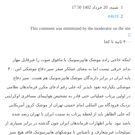
شنبه, 20 خرداد 1402 17:50
#4619
This comment was minimized by the moderator on the site
۴۰۰ ثانیه تا کجا
اینکه حاجی زاده موشک هایپرسونیک یا مافوق صوت را غیرقابل مهار
بداند حرفی نیست اما به معنای عملکر صفر سپر دفاع موشکی اس۳۰۰
پایه ایران در برابر دارندگان موشک هایپرسونیک هم هست. سپر دفاع
موشکی یکپارچه نفوذ ناپذیر که علی رغم ادعای مکرر فرماندهان نظامی
در اولین پرتاب عملیاتی حتی قادر به تشخیص هواپیمای مسافری اوکراینی
نزدیک فرودگاه بین المللی امام خمینی تهران از موشک کروز آمریکایی
که علی الظاهر باید از لحظه پرتاب به سمت ایران تا تهران رصد شده
باشد نبود. بنابر اظهارات فرماندهان ایران چون گذشته در برابر بسیاری از
تسلیحات غیرمتعارف و ناشناس تا موشکهای هایپرسونیک فاقد هیچ سپر