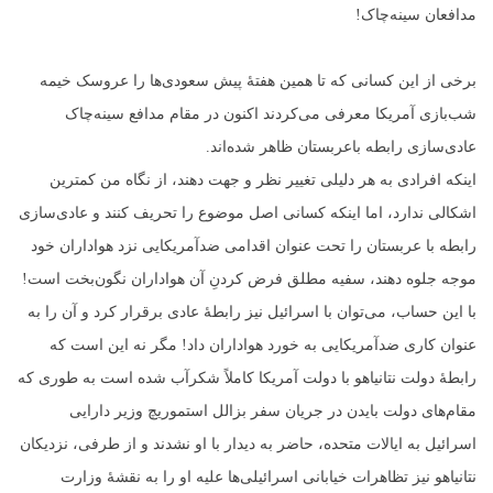
مدافعان سینه‌چاک!
برخی از این کسانی که تا همین هفتۀ پیش سعودی‌ها را عروسک خیمه
شب‌بازی آمریکا معرفی می‌کردند اکنون در مقام مدافع سینه‌چاک
عادی‌سازی رابطه باعربستان ظاهر شده‌اند.
اینکه افرادی به هر دلیلی تغییر نظر و جهت دهند، از نگاه من کمترین
اشکالی ندارد، اما اینکه کسانی اصل موضوع را تحریف کنند و عادی‌سازی
رابطه با عربستان را تحت عنوان اقدامی ضدآمریکایی نزد هواداران خود
موجه جلوه دهند، سفیه مطلق فرض کردنِ آن هواداران نگون‌بخت است!
با این حساب، می‌توان با اسرائیل نیز رابطۀ عادی برقرار کرد و آن را به
عنوان کاری ضدآمریکایی به خورد هواداران داد! مگر نه این است که
رابطۀ دولت نتانیاهو با دولت آمریکا کاملاً شکرآب شده است به طوری که
مقام‌های دولت بایدن در جریان سفر بزالل استموریچ وزیر دارایی
اسرائیل به ایالات متحده، حاضر به دیدار با او نشدند و از طرفی، نزدیکان
نتانیاهو نیز تظاهرات خیابانی اسرائیلی‌ها علیه او را به نقشۀ وزارت