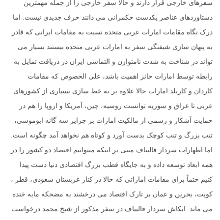
سفرهای خارجی قرار دارند و حالا سفر خارجی را از جمله مهمترین
دستاوردهای عناصر یکدست حکمرانی می دانند حرف جدیدی نیست. اما
درک نگاه مقامات امارات عربی متحده نسبت به مقامات ایرانی که قادر
به پنهان سازی شیفتگی سفر به امارات عربی متحده نیستند بسیار می
تواند در شناخت به شدت نامتوازن و التماسی ایران در دریافت تمایل به
رابطه توسط امارات حائز اهمیت باشد، علی الخصوص که مقامات
کاردان و کاربلد امارات حالا علاوه بر به خط سازی بسیاری از کشورهای
عربی تا عراق و سوریه توانست روسیه، چین، آمریکا و اروپا را هم در
حمایت آشکار و رسمی از مالکیت امارات بر جزایر سه گانه ابوموسی،
تنب بزرگ و تنب کوچک بدست آورد و کوتاه هم نخواهد آمد چگونه است.
اما اظهارات سردار قالیباف مبنی بر اینکه میتوانیم اقتصاد دو کشور را در
همه ابعاد توسعه داده و به جایگاه قطب بزرگ اقتصادی دنیا دست پیدا
کنیم حتماً برای مقامات اماراتی که حالا در کنار عربستان سعودی، قطر ،
کویت، بحرین و عمان بر تارک اقتصاد می درخشند به مضحکه مایه خنده
می ماند. ایکاش سردار قالیباف در سفر مذکور از شیخ محمد درخواست