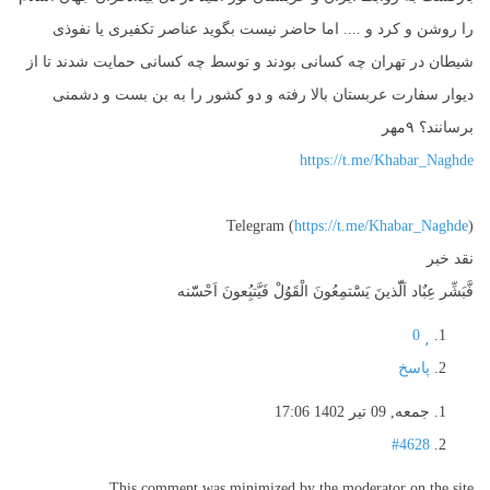
را روشن و کرد و .... اما حاضر نیست بگوید عناصر تکفیری یا نفوذی
شیطان در تهران چه کسانی بودند و توسط چه کسانی حمایت شدند تا از
دیوار سفارت عربستان بالا رفته و دو کشور را به بن بست و دشمنی
برسانند؟ ۹مهر
https://t.me/Khabar_Naghde
Telegram (
https://t.me/Khabar_Naghde
)
نقد خبر
فَّبَشِّر عِبٌاد اَلّّذينَ يَسَْتمِعُونَ الْقَوُلْ فَيَّتبُِعونَ اَحْسّّنه
0
پاسخ
جمعه, 09 تیر 1402 17:06
#4628
This comment was minimized by the moderator on the site