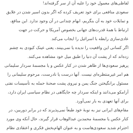
لفاظی‌های معمول خود را علیه آن از سر گرفته‌اند!
سعودی منافعی برای خود تعریف کرده که اگر بدون اسیر شدن در علایق
و تمایلات خود به آن بنگریم، ابهام چندانی در آن وجود ندارد. این منافع،
ارتباط با همۀ قدرت‌های جهانی بخصوص آمریکا و حرکت در جهت
عادی‌سازی رابطه با اسرائیل را ایجاب می‌کند.
اگر کسانی این واقعیت را ندیده یا نمی‌بینند، یعنی عینک کبودی به چشم
زده‌اند که از پشت آن دنیا را طبق میل خود مشاهده می‌کنند.
پرهیز سعودی‌ها از ظاهر شدن در کنار عکس و یا مجسمۀ سردار سلیمانی
هم امر غیرمنتظره‌ای نیست. آنها درست یا نادرست، مرحوم سلیمانی را
مسئول برانگیختن جنگ یمن و نیروی پشت صحنۀ حمله به تأسیسات نفتی
آرامکو می‌دانند و اینکه سردار چه جایگاهی در نظام سیاسی ایران دارد،
برای آنها تعهدی به بار نمی‌آورد.
مقام‌های ایرانی‌ نیز به نوبۀ خود طبعاً نمی‌پذیرند که در برابر دوربین، در
کنار عکس یا مجسمۀ محمدبن عبدالوهاب قرار گیرند، حال آنکه وی مورد
احترام شدید سعودی‌هاست و به عنوان الهام‌بخش فکری و اعتقادی نظام