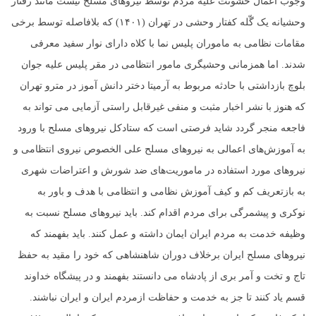
وجوب اعمال خشونت علیه مردم توسط نیروهای مسلح نیست مانند رفتار
وحشیانه یک گّله کفتار وحشی در تهران (۱۴۰۱) که بلافاصله توسط برخی
مقامات نظامی به ماموران پلیس نما با کلاه دارای نوار سفید معرفی
شدند. اما همزمانی وحشیگری مامور انتظامی در مقر پلیس علیه جوان
بلوچ بازداشتی با حادثه مربوط به آرمیتا دختر دانش آموز در مترو تهران
که هنوز با نشر اخبار مثبت و منفی غیرقابل راستی آزمایی می تواند به
فاجعه منجر گردد شاید فرصتی است که ستادکل نیروهای مسلح با ورود
به آموزش‌های اعمالی به نیروهای مسلح علی الخصوص نیروی انتظامی و
نیروهای مورد استفاده در ماموریت‌های ضد شورش و اعتراضات شهری
به بازتعریف کم و کیف آموزش نظامی و انتظامی با هدف و باور به
نوکری و پیشمرگی برای مردم اقدام کند. باید نیروهای مسلح نسبت به
وظیفه خدمت به مردم ایران ایمان داشته و عمل کنند. باید بفهمند که
نیروهای مسلح ایران برخلاف دوران شاهنشاهی که خود را مقید به حفظ
تاج و تخت و آمر بری از پادشاه می دانستند بفهمند و در پیشگاه خداوند
قسم یاد کنند تا جز به خدمت و حفاظت ازمردم ایران و ایران نباشند.