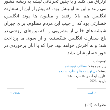
ارتزاق می کنند و با چنین تحرکاتی تیشه به ریشه کشور
می زنند و این نه اولینش بود، که پیش از این از سفارت
انگلیس هم بالا رفتند و میلیون ها پوند انگلیس،
خسارتی بود که از جیب این مردم مظلوم، برای جبران
شیشه های خالی از مشروبی و...که نیروهای ارزشی در
باغ سفارت انگلیس شکستند، و از سوی ما پرداخت
شد؛ و نه آخرش خواهد بود، چرا که با آنان برخوردی در
خور خسارتشان نشد.
توضیحات
زیر مجموعه:
مطالب نویسنده
دسته:
دل نوشت ها و نظرداشت ها
تاریخ ایجاد در 02 خرداد 1396
بازدید: 7926
< قبلی
بعدی >
نظرات (
24
)