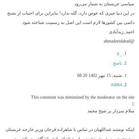
سیاسی عربستان به شمار می‌رود.
در این دنیا چیزی که عوض دارد، گله ندارد! بنابراین برای اجتناب از تشنج
دائمی بین کشورها لازم است این اصل به رسمیت شناخته شود.
احمد_زیدآبادی
@ahmadzeidabad
0
پاسخ
شنبه, 15 مهر 1402 08:20
#4864
This comment was minimized by the moderator on the site
سلام سردار بر شیخ محمد
اینکه نوشتند عبداللهیان در تماس با شاهزاده فرحان وزیر خارجه عربستان
سعودی ضمن پذیرش دعوت برلی تماشای بازی باشگاهی دو کشور در