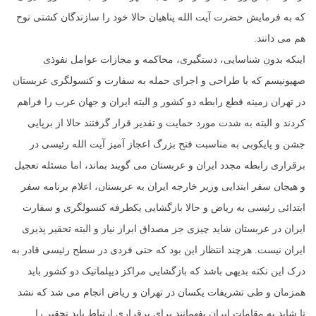
که به فرمایش حضرت آیت الله پناهیان حالا خود را سازندگان کشتی نوح
هم می دانند.
اینکه بدون شناسایی، دستگیری، محاکمه و مجازات عوامل نفوذی
صهیونیسم که با طراحی و اجرای حمله به سفارت و کنسولگری عربستان
در تهران زمینه قطع رابطه دو کشور و البته ایران و جهان عرب را فراهم
کردند و البته به شدت مورد حمایت و تقدیر قرار گرفتند حالا از برپایی
جشن و پایکوبی به مناسبت فتح بزرگ اعجاز آمیز آیت الله رئیسی در
برقراری رابطه مجدد ایران و عربستان می گویند بماند، اما مسئله تعجیل
و هیجان سفر ابتدایی وزیر خارجه ایران به عربستان، اعلام برنامه سفر
ابتدائی رئیسی به ریاض و حالا بازگشایی یکطرفه کنسولگری و سفارت
ایران در عربستان شاید چیزی جز مصداق ابراز نیاز و البته تحقیر پذیری
ایران نیست. هرچند انتظار این بود که حتی فردی در سطح رئیسی قادر به
درک این نکته بدیهی باشد که بازگشایی مراکز دیپلماتیک دو کشور باید
همزمان و طی تشریفات یکسان در تهران و ریاض انجام می شد که نشد
تا شاید به مقامات ایران بفهمانند برای برقراری ارتباط باید تحقیر را