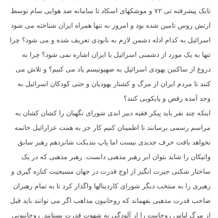
تانک پیشرفته تی ۷۲ و موشکهای اسکاد تا سامانه ضد هوایی سام توسط
ارتش روس تامین شده بود و امروز به تنها همراه ایران شناخته می شود
اسرائیل به کدام ادله دشمن لازم به نابودی تعریف شده و می شود؟ چرا
تنها به یک مورد از دشمنی اسرائیل با ایران اشاره نمی شود؟ چرا به
دروغ از ساکنین یهودی اسرائیل به صهیونیسم یاد می کنیم؟ و تلاش می
کنند تا مردم ایران از مرگ و کشتار یهودیان و حتی کودکان اسرائیل به
وجد آمده رقص و پایکوبی کنند؟
اینکه چند نفر باید پیکر فقیه دبیر ابدی شورای نگهبان را کشان کشان به
مراسم رسمی برسانند تا اطمینان کنیم کار جز به همت عزارائیل خاتمه
نخواهد یافت حرف جدیدی نیست اما پاپ بندیکت شانزدهم رهبر سابق
واتیکان را شاید بتوان ابر رهبر مذهبی دانست. رهبر مذهبی که در یک
ساختار شکنی حیرت انگیز از اوج قدرت در جهان مسیحیت کناره گیری و
رهبری را به منتخب دیگر شورای کاردینالها واگذار کرد تا به تمام رهبران
صاحب قدرت مذهبی بفهماند که روحانیون مذاهب اگر می توانند باید قبل
از مرگ لباس روحانیت را از آلودگی به شهوت قدرت بستانند. روحانیونی