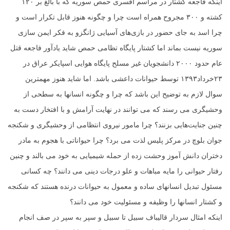
اینکه فاجعه کشتار در مراسم افسری حمص سوریه که با بالغ بر ۱۲۰
کشته و ۳۰۰ مجروح همراه است چرا و چگونه هنوز قابل تکرار است و
چرا اسد به جای حضور در بازی‌های آسیایی ژانگزو به فکر ایمن سازی
سوریه نیست بماند اما کشتار پایگاه تظامی حمص شاید یادآور فاجعه قتل
عام حدود ۲۰۰۰ دانشجویان غیر مسلح پایگاه هوایی اسپایکر عراق در
۲۳خرداد۱۳۹۳ توسط حیوانات داعشی باشد. اما شاید هنوز مهمترین
سوال لازم به توضیح این باشد که چرا و چگونه انسانها به سطحی از
وحشیگری می رسند که می توانند در نهایت آرامش و با افتخار دست به
چنین جنایت‌هایی بزنند؟ چرا مامور نیروی انتظامی از وحشیگری و شکنجه
جوان بلوچ در مرکز پلیس لذت می برد؟ چرا حیواناتی با هجوم به مادر
دختران دانش آموز وحشت زده از حمله شیمیایی به خود می بالند و چنین
رفتار حیوانی را مایه مباهات و علو درجات دینی می دانند؟ چه کسانی
مسئول تبدیل انسانهای ساده و معمول به حیوانات درنده هستند که شکنجه
و کشتار انسانها را وظیفه و مسئولیت خود می دانند؟
اینکه امثال سردار قالیباف سبیل تا سبیل و سپر به سپر در صف انجام