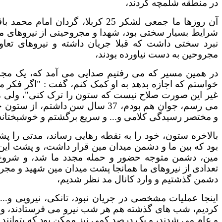
در منطقه شلمچه کردند،
آن روزها ما جمعی لشکر 25 کربلا، 
شرایط بسیار سختی بود، شهدا و مجروحینی از نیروهای ما
نبرد سختی داشت که قبلا جریان داشته و نیروهای تع
مجروحین به دست نیاورده بودند،
در همین مسیر که می رفتیم صدایی می آمد که، یک مج
خواستم که اجازه بدهد به او کمک کنم، گفت : "اگر فکر م
غیر این صورت صلاح نیست که ستون را ترک کنی"، ولی من 
می رسم، جوان هم بودم، 37 سال سن دا
و مختصر رسیدگی کلامی و... و سریع برگشتم و خوشبختانه
بالاخره ستون، خود را به نقطه رهایی رساند، مدتی را پ
بود که بین ما و دشمن میدان مین قرار داشت، و پشت این
مین، دشمن متوجه حضور و حمله مجدد ما شد، و شروع ب
تعدادی از نیروهای ما همانجا پشت میدان مین شهید و مجرو
دشمن گذشتیم و وارد کانال مد نظر شدیم،
اینجا عملیات مشخصی در جریان نبود، تانکی، نیرویی و... 
کردیم، شب های گذشته هم هر شب نیرو می فرستادند، ولی
و عام می شدند، و یک درصد کمی نیز ممکن بود که بتوانند 