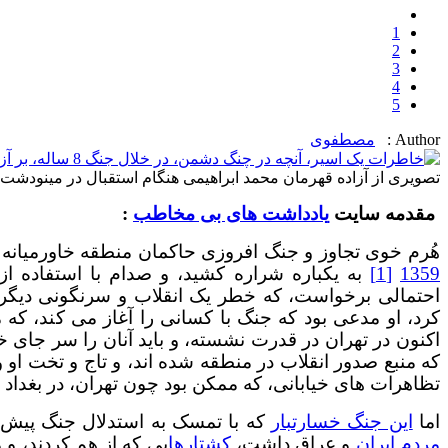
1
2
3
4
5
Author :
مصطفوی
تصویری از آزاده قهرمان محمد ابراهیمی هنگام استقبال در مینودشت
مقدمه سایت
یادداشت های بی مخاطب
:
هُرم خوی تجاوز و جنگ افروزی حاکمان منطقه خاورمیانه و
1359
[1]
به یکباره شراره کشید، و صدام با استفاده از 
احتمالی برخواست، که خطر یک انقلاب و سرنگونی دیگر 
کرد، او مدعی بود که جنگ با کسانی را آغاز می کند، که 
اکنون در تهران در قدرت نشسته، و باید آنان را سر جای خود
که منبع صدور انقلاب در منطقه شده اند، و تاج و تخت او و د
تظاهرات های خیابانی، که ممکن بود چون تهران، در بغداد و..
اما
این جنگ خسارتبار
که با تمسک به استدلال جنگ پیش د
مردم ایران
و عراق داشت،
کشتارها
یی که از هم کردند، و 