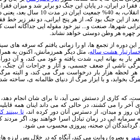
فقرا در ایران، در پایان این جنگ دو برابر شد و میزان فقرا
ایرانی از 20% جمعیت ایران در پایان سال 1357 و پیروزی انقلاب، به 40% جمعیت ایران در مدت 10 سال بعد
عد از این جنگ بود که، از هر پنج ایرانی، دو نفر زیر خط فق
ابی شهرها، صنعت و... نیز خود مقوله ایی جداگانه است ک
بر چهره هر وطن دوستی خواهد نشاند.
 شده، در این دوره از تجمع ها، او را زمانی یافتم که سرفه های سین
سارتبار هشت ساله
، مثل دیگر همرزمانش، اکنون به همرا
 بار به بهانه ایی، شدت یافته و عود می کند، و آن دورا
مرگی ناشی از ضعف جسمی، و آثار و جراحات آن جنگ، ر
ن هر لحظه هزار بار درخواست مرگ می کند، و البته مرگ
رگ بخوابد، و با ابزار مرگ از دنیای ظالمانه ی، ساخته شد
، که کاری از دستش نمی آید، تا برای شان انجام دهد، 
خر را می کشند، در حالی که می داند اینان همه قابلی
آن روز و میدان، از دسترس آنان دور کرده اند،
تا ببینند کا
که سرمایه ایی در زمان تبادل اسرا خواهند بود، اگر مردند ک
 گردانندگان آن صحنه، پیروزی محسوب می شود.
هر
و بصره) روایت می کند، آنگاه که در خلال پس لرزه ها