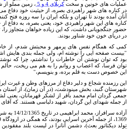
عملیات های خونین و سخت
کربلای 4 و 5
، زمین مملو از 
در کناره های شهر راهبردی بصره، از حیثیت خود دفاع می ک
آنان آمده بودند تا تهران و بلکه ایران را سه روزه فتح کن
کناره های این شهر راهبردی خود، یعنی بصره، به دفاع از
حضور جنگجویانی داشت، که این زیاده خواهان متجاوز را، تا بد
در دریای خون خود شناور بودند.
کمی که همگام نفس های پرمهر و محبتش شدم، از خاطر
"
بیست صفحه ایی را نوشته ام، ولی جمله بندی هایش اشک
بود که توان نوشتن آن خاطرات را نداشتم، چرا که نوشت
توان فرسا، که اعصاب و روانم را به هم می ریخت، حالم را
این خصوص دست به قلم برده، و بنویسم
،"
این رزمنده شجاع و دلیر دفاع از مرزهای وطن و غیرت ایرا
شهرستان گنبد، بخش مینودشت، (در آن زمان)، از استان م
از جمله شهدای این گردان، شهید دلباسی هستند. که آقای ا
آزاده سرافر
تولد دیکتاتور بعث)، دشمن آنانرا در لیست بلند مفقودی