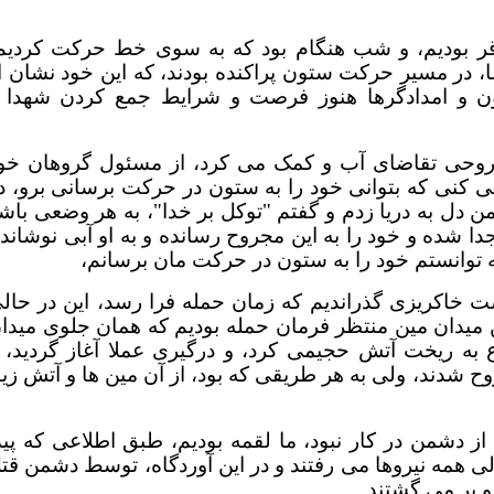
گردان امام محمد باقر بودیم، و شب هنگام بود که به سوی خط حرکت کردیم
، در مسیر حرکت ستون پراکنده بودند، که این خود نشان ا
اون و امدادگرها هنوز فرصت و شرایط جمع کردن شهدا 
روحی تقاضای آب و کمک می کرد، از مسئول گروهان خو
ی کنی که بتوانی خود را به ستون در حرکت برسانی برو، د
دل به دریا زدم و گفتم "توکل بر خدا"، به هر وضعی باش
شتم، از ستون جدا شده و خود را به این مجروح رسانده و به او آبی نوشاند
 توانستم خود را به ستون در حرکت مان برسانم،
شت خاکریزی گذراندیم که زمان حمله فرا رسد، این در حال
 میدان مین منتظر فرمان حمله بودیم که همان جلوی میدا
ه ریخت آتش حجیمی کرد، و درگیری عملا آغاز گردید، 
ح شدند، ولی به هر طریقی که بود، از آن مین ها و آتش زیا
از دشمن در کار نبود، ما لقمه بودیم، طبق اطلاعی که پید
 همه نیروها می رفتند و در این آوردگاه، توسط دشمن قت
و بر می گشتند.