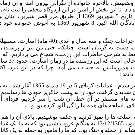
ن نبودن وضعیتش، بالاخره خانواده از نگرانی بیرون آمد، و آن زمان
د، تا این بخش از اسرا در این اردوگاه مخفی را ثبت نام، 
در لیست اسرای جنگ منظور دارد، و بدنبال آن بود که در تاریخ 5 شهریور 1369 از طریق مرز قصر شیرین، اینان
وارد کشور عزیزمان شده، و بعد از سه روز قرطینه، در پادگان الله اکبر، 8 شهریور 1369 به آغوش خانواده 
آری او بعد از 10 ماه نبرد سخت با دشمن، 40% بدنش از جراحات جنگ و سه سال و اندی (40 ماه) اسارت، 
، دست به گریبان است، چنانکه، حتی من نیز از پرسیدن 
 به شرحی خاطرات این رزمنده شجاع می پردازیم، که ا
خود بیان داشت، و بدانچه ایشان گفتند اکتفا کردم، این در حالی است که این رزمند
ت همرزمانش به حساب می آمد، چرا که در این نبرد، اکث
بود که در تاریخ 14/12/1365 اسیر شدم - عملیات کربلای 5 در 19 دیماه 1365 آغاز شد
 شدیدی گرفت، خود را به پشت خاکریز خودی ها رساندیم 
انه های مستقر در آن خط، آن شب را سر کردیم، فردای آ
ی، اسلحه های همه ما را گل آلود کرده بود و...،
 اسلحه ها را تمیز کردیم و چکمه پوشیدیم، بالای آن را هم ب
کش و نخ بسته بودیم، که باران و گل وارد چکمه های ما نشود، 13/12/1365 به هنگام غروب شبی بود که به ما یک غ
شانه از حمله و جنگ بود، که ما را مامور به حمله به یک کانا