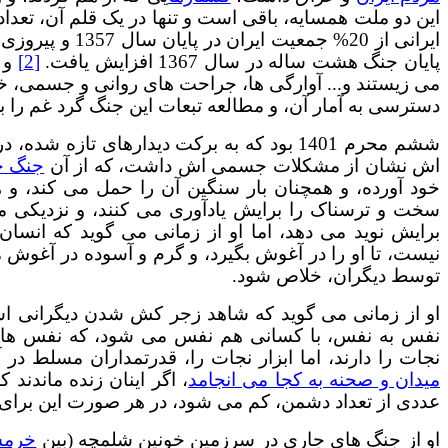
این دو ملت همسایه، باقی است و تنها در یک قلم آن، تعداد 
پایان جنگ هشت ساله در سال 1367 افزایش یافت.
[2]
و ب
می زیستند و... آوارگی ها، جراحت های روانی و جسمی، خر
دسترسی به آمار آن، و مطالعه تبعات این جنگ گرد غم را 
ششم محرم 1401 بود که به برکت دیدارهای تازه
اش نشان از مشکلات جسمی اش داشت، که از آن
جنگ خ
خود آورده، و همچنان بار سنگین آن را حمل می کند، و هر
سخت و ترسناک را برایش یادآوری می کنند، و نزدیکی 
برایش نوید می دهد، اما او از زمانی می گوید که انسا
نیست، تا او را در آغوش بگیرد، و گرم و آسوده در آغوش م
توسط دیگران، خلاص شود.
او از زمانی می گوید که شاهد زجر کش شدن دیگرانی است
نفس به نفس، با کسانی هم نفس می شود، که نفس های آ
نجات را دارند، اما ابزار نجات را، قدرتمداران مسلط در 
میدان و صحنه به کجا می انجامد
، اگر اینان زنده ماندند 
عددی از تعداد دشمن، کم می شود، در هر صورت این برای
او از جنگ های جاری در سرزمین خونین شلمچه (بین
خرمش