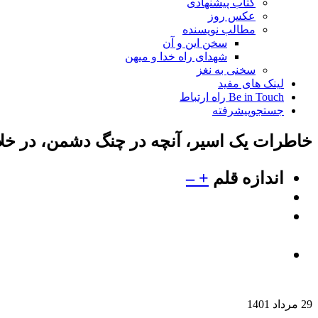
کتاب پیشنهادی
عکس روز
مطالب نویسنده
سخن این و آن
شهدای راه خدا و میهن
سخنی به نغز
لینک های مفید
Be in Touch راه ارتباط
جستجوپیشرفته
خاطرات یک اسیر، آنچه در چنگ دشمن، در خلال جنگ 8 ساله، بر آزاد
اندازه قلم
+
–
29 مرداد 1401