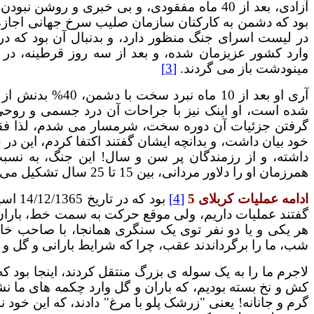
آزادی، بعد از 40 ماه مفقودی، و بی خبری و روش
بود که دشمن به کارکنان سازمان صلیب سرخ جهانی اجازه دا
مینودشت باز می گردند.
[3]
شده است، او اینک نیز با جراحات آن درد جسمی و روحی
گرفتن جزئیات آن دوره سخت، شرمسار می شدم، لذا فقط
داشته، و از رزمندگان پر سن و سال! این جنگ، به نسب
همرزمان او را دلاور مردانی، بین 15 تا 25 سال تشکیل می دادند :
ادامه عملیات کربلای 5
[4]
گفتند عملیات داریم، ولی موقع حرکت به سمت خط، باران
هر یکی و یا دو نفر توی یک سنگری همانجا، با صاحب خ
شب، ما را برگرداندند عقب، چرا که شرایط بارانی و گل و لا
لاجرم ما را به یک سوله ی بزرگ منتقل کردند، اینجا بود که
گرم و جانانه! یعنی "زرشک پلو با مرغ" دادند، که این خود ن