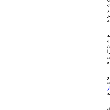
ی
، یعنی در
ر
ه
ه
ه
ن
ا
ی
ه
و
ت
ر
ه
ی