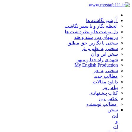
.
آرشیو نگاشته ها
لحظه نگار و با سفر نگاشت
دل نوشت ها و نظرداشت ها
درسهای دیار سند و هند
سخنی با نگارین حق مطلق
سخنی به نظم و نثر
سخن این و آن
شهدای راه خدا و میهن
My English Production
سخنی به نغز
مطالب جدید
دانلود مقالات
پیام روز
کتاب پیشنهادی
عکس روز
مطالب نویسنده
سخن
این
و
آن