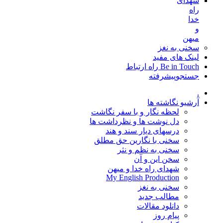
شهدای
راه
خدا
و
میهن
سخنی به نغز
لینک های مفید
Be in Touch راه ارتباط
جستجوپیشرفته
.
آرشیو نگاشته ها
لحظه نگار و با سفر نگاشت
دل نوشت ها و نظرداشت ها
درسهای دیار سند و هند
سخنی با نگارین حق مطلق
سخنی به نظم و نثر
سخن این و آن
شهدای راه خدا و میهن
My English Production
سخنی به نغز
مطالب جدید
دانلود مقالات
پیام روز