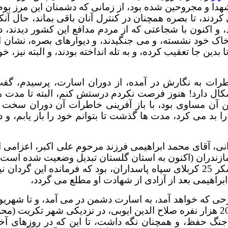
شهدا و مجروحین شده بود، از زمانی که دشمنان این مرز بوم
ردند، تا بصره همچنان در کنترل آنان باقی بماند، حال آنک
ند، و اکنون با شجاعتی که از مردم مدافع این کشور دیدند، د
 خاک خود نشسته، و می جنگیدند، و دیوارهای بصره، نشان ا
ین جا تعقیب کرده، و به تله انداخته بودند، و البته نیز، خو
ات به نگارش در آمده، از دوران اسارت، پرسیدم، گف
ال دارد! هنوز فرصت نکردم درستش کنم، البته تا مدت ه
ن آن مساوی بود، با باز آفرینی خاطرات آن دوران سخت 
 بد می کرد، مدت ها گذشت تا بتوانم خود را باز یابم، و د
نی، آقای محمد ابراهیمی فرزند مرحوم علی اکبر، اعزامی ا
ازندران (اکنون به استان گلستان تبدیل وضعیت شده است)
جمعی گردان امام محمد باقر از لشکر قهرمانان، یعنی لشکر 25 کربلای سپاه پاسداران، بود که فرمانده این گردان 
براهیمی بعد از آزادی از شهادت او مطلع می گردد،
از، محمد ابراهیمی در تاریخ 14/12/1365 به شرحی که خواهد آمد، به اسارت دشمن در می آمد، و تا شهری
1369، از جمله آخرین اسرایی بودند، که همگی در ارودگاه 20 هزار نفره صلاح الدین ایوبی، در نزدیکی شهر تکریت (م
ن جنگ حفظ، و همچنان نگه داشت، تا این که در روزهای آخ