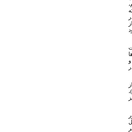
،
ه
ر
ز
د
ت
ا
و
ر
ز
،
نیز
ور
حل
ر