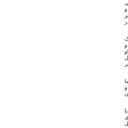
ی
و
 نیز
خود در
مستهلک
و
و
ه ما در زمان اسارت، حدود 37 سال
ر
 - به ما
و
ن
ا
ذای
ل