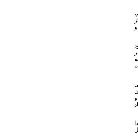
،
ز
و
د
ر
ه
م
ی
ن
و
د
ا
ل